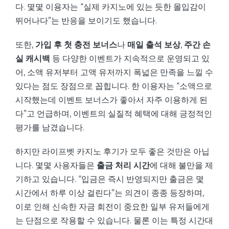
다. 몇몇 이용자는 “실제 카지노에 있는 듯한 몰입감이
뛰어나다”는 반응을 보이기도 했습니다.
또한,
가입 후 첫 충전 보너스
나
매일 출석 보상
,
주간 손
실 캐시백
등 다양한 이벤트가 지속적으로 운영되고 있
어, 소액 유저부터 고액 유저까지 폭넓은 만족을 느낄 수
있다는 점도 장점으로 꼽힙니다. 한 이용자는 “소액으로
시작했는데 이벤트 보너스가 좋아서 자주 이용하게 된
다”고 언급하며, 이벤트의 실질적 혜택에 대해 긍정적인
평가를 남겼습니다.
하지만 라이프벳 카지노 후기가 모두 좋은 것만은 아닙
니다. 몇몇 사용자들은
출금 처리 시간
에 대해 불만을 제
기하고 있습니다. “입금은 즉시 반영되지만 출금은 몇
시간에서 하루 이상 걸린다”는 의견이 종종 등장하며,
이로 인해 신속한 자금 회전이 중요한 일부 유저들에게
는 단점으로 작용할 수 있습니다. 물론 이는 특정 시간대