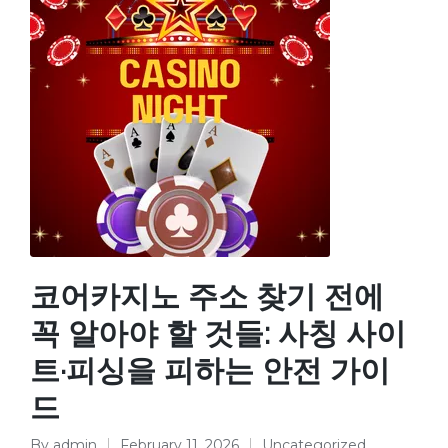
코어카지노 주소 찾기 전에
꼭 알아야 할 것들: 사칭 사이
트·피싱을 피하는 안전 가이
드
By
admin
February 11, 2026
Uncategorized