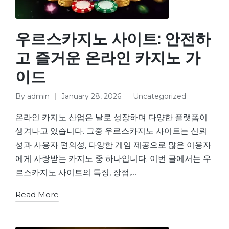
우르스카지노 사이트: 안전하
고 즐거운 온라인 카지노 가
이드
By
admin
January 28, 2026
Uncategorized
Posted
Posted
by
in
온라인 카지노 산업은 날로 성장하며 다양한 플랫폼이
생겨나고 있습니다. 그중 우르스카지노 사이트는 신뢰
성과 사용자 편의성, 다양한 게임 제공으로 많은 이용자
에게 사랑받는 카지노 중 하나입니다. 이번 글에서는 우
르스카지노 사이트의 특징, 장점,…
Read More