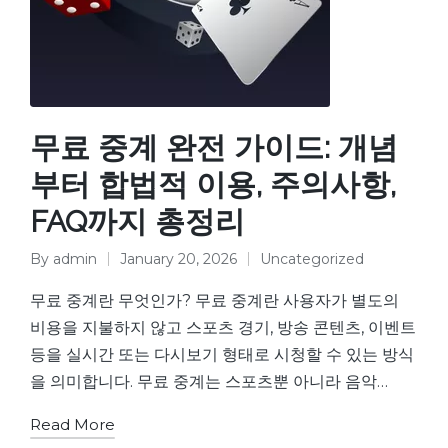
무료 중계 완전 가이드: 개념
부터 합법적 이용, 주의사항,
FAQ까지 총정리
By
admin
January 20, 2026
Uncategorized
Posted
Posted
by
in
무료 중계란 무엇인가? 무료 중계란 사용자가 별도의
비용을 지불하지 않고 스포츠 경기, 방송 콘텐츠, 이벤트
등을 실시간 또는 다시보기 형태로 시청할 수 있는 방식
을 의미합니다. 무료 중계는 스포츠뿐 아니라 음악…
Read More