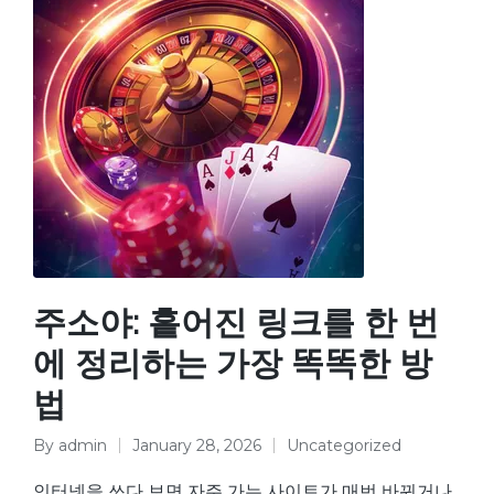
주소야: 흩어진 링크를 한 번
에 정리하는 가장 똑똑한 방
법
By
admin
January 28, 2026
Uncategorized
Posted
Posted
by
in
인터넷을 쓰다 보면 자주 가는 사이트가 매번 바뀌거나,