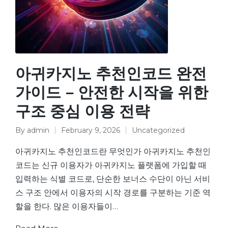
아귀카지노 추천인코드 완전
가이드 – 안전한 시작을 위한
구조 중심 이용 전략
By
admin
February 9, 2026
Uncategorized
Posted
Posted
by
in
아귀카지노 추천인코드란 무엇인가 아귀카지노 추천인
코드는 신규 이용자가 아귀카지노 플랫폼에 가입할 때
입력하는 식별 코드로, 단순한 보너스 수단이 아닌 서비
스 구조 안에서 이용자의 시작 경로를 구분하는 기준 역
할을 한다. 많은 이용자들이…