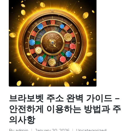
브라보벳 주소 완벽 가이드 –
안전하게 이용하는 방법과 주
의사항
By
admin
January 20, 2026
Uncategorized