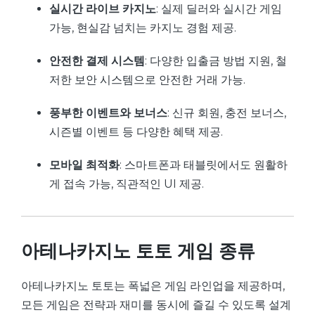
실시간 라이브 카지노
: 실제 딜러와 실시간 게임
가능, 현실감 넘치는 카지노 경험 제공.
안전한 결제 시스템
: 다양한 입출금 방법 지원, 철
저한 보안 시스템으로 안전한 거래 가능.
풍부한 이벤트와 보너스
: 신규 회원, 충전 보너스,
시즌별 이벤트 등 다양한 혜택 제공.
모바일 최적화
: 스마트폰과 태블릿에서도 원활하
게 접속 가능, 직관적인 UI 제공.
아테나카지노 토토 게임 종류
아테나카지노 토토는 폭넓은 게임 라인업을 제공하며,
모든 게임은 전략과 재미를 동시에 즐길 수 있도록 설계