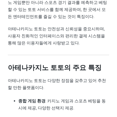
노 게임뿐만 아니라 스포츠 경기 결과를 예측하고 베팅
할 수 있는 토토 서비스를 함께 제공하여, 한 곳에서 모
든 엔터테인먼트를 즐길 수 있는 것이 특징이다.
아테나카지노 토토는 안전성과 신뢰성을 중요시하며,
사용자 친화적인 인터페이스와 편리한 결제 시스템을
통해 많은 이용자들에게 사랑받고 있다.
아테나카지노 토토의 주요 특징
아테나카지노 토토는 다양한 장점을 갖추고 있어 추천
할 만한 플랫폼이다.
종합 게임 환경
: 카지노 게임과 스포츠 베팅을 동
시에 제공, 다양한 선택지 제공.