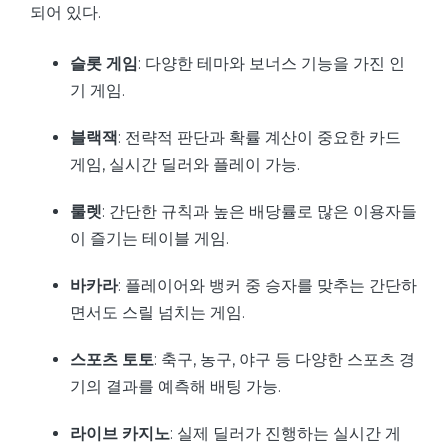
되어 있다.
슬롯 게임
: 다양한 테마와 보너스 기능을 가진 인
기 게임.
블랙잭
: 전략적 판단과 확률 계산이 중요한 카드
게임, 실시간 딜러와 플레이 가능.
룰렛
: 간단한 규칙과 높은 배당률로 많은 이용자들
이 즐기는 테이블 게임.
바카라
: 플레이어와 뱅커 중 승자를 맞추는 간단하
면서도 스릴 넘치는 게임.
스포츠 토토
: 축구, 농구, 야구 등 다양한 스포츠 경
기의 결과를 예측해 배팅 가능.
라이브 카지노
: 실제 딜러가 진행하는 실시간 게