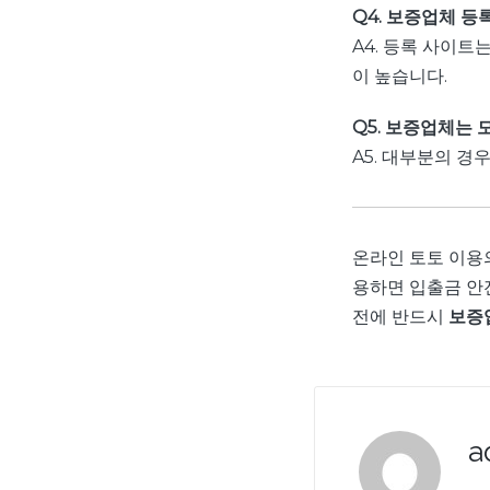
Q4. 보증업체 
A4. 등록 사이
이 높습니다.
Q5. 보증업체는
A5. 대부분의 경
온라인 토토 이용
용하면 입출금 안전
전에 반드시
보증
a