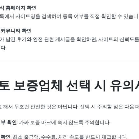
식 홈페이지 확인
록에서 사이트명을 검색하여 등록 여부를 직접 확인할 수 있습니
 커뮤니티 확인
가 남긴 후기와 안전 관련 게시글을 확인하면, 사이트의 신뢰도
다.
토토 보증업체 선택 시 유
 해서 무조건 안전한 것은 아닙니다. 선택 시 주의할 점은 다음과
여부 확인
: 가짜 보증 마크에 속지 않도록 주의합니다.
 확인
: 최소 출금액, 수수료, 처리 속도를 반드시 체크합니다.