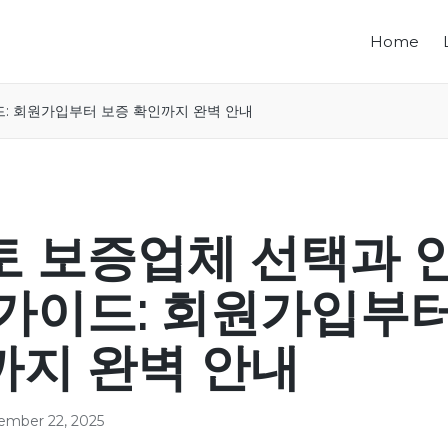
Home
: 회원가입부터 보증 확인까지 완벽 안내
토 보증업체 선택과 
가이드: 회원가입부
까지 완벽 안내
ember 22, 2025