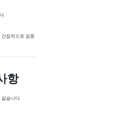
다.
를 간접적으로 검증
의사항
 같습니다.