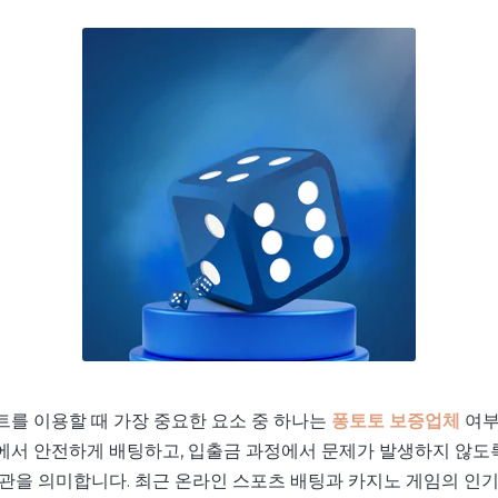
트를 이용할 때 가장 중요한 요소 중 하나는
퐁토토 보증업체
여부
에서 안전하게 배팅하고, 입출금 과정에서 문제가 발생하지 않도
기관을 의미합니다. 최근 온라인 스포츠 배팅과 카지노 게임의 인기