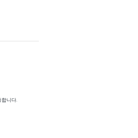
증합니다.