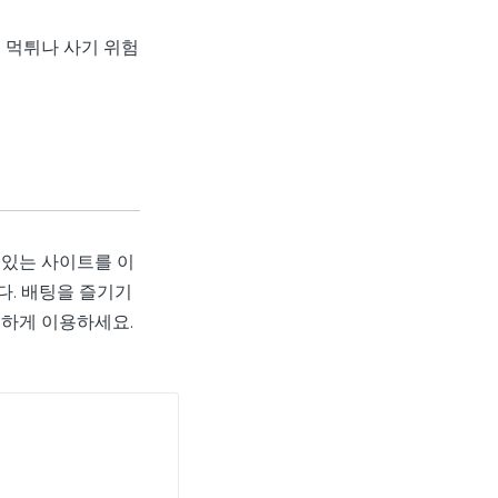
 먹튀나 사기 위험
 있는 사이트를 이
다. 배팅을 즐기기
전하게 이용하세요.