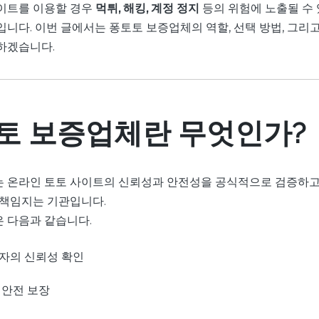
이트를 이용할 경우
먹튀, 해킹, 계정 정지
등의 위험에 노출될 수 
니다. 이번 글에서는 퐁토토 보증업체의 역할, 선택 방법, 그리고
하겠습니다.
토토 보증업체란 무엇인가?
는 온라인 토토 사이트의 신뢰성과 안전성을 공식적으로 검증하고
 책임지는 기관입니다.
 다음과 같습니다.
자의 신뢰성 확인
 안전 보장