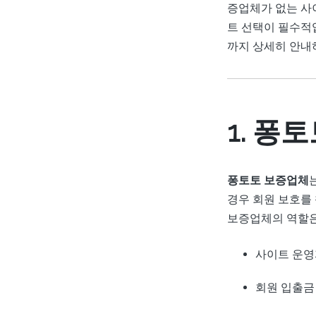
증업체가 없는 사
트 선택이 필수적입
까지 상세히 안내
1. 퐁
퐁토토 보증업체
경우 회원 보호를
보증업체의 역할은
사이트 운영
회원 입출금